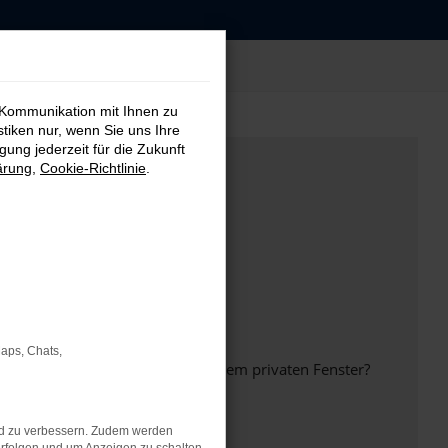
 Kommunikation mit Ihnen zu
stiken nur, wenn Sie uns Ihre
ung jederzeit für die Zukunft
ärung
,
Cookie-Richtlinie
.
Maps, Chats,
inem anderen Browser oder in einem privaten Fenster?
nd zu verbessern. Zudem werden