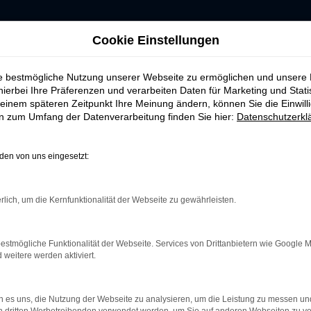
Cookie Einstellungen
ie bestmögliche Nutzung unserer Webseite zu ermöglichen und unsere
hierbei Ihre Präferenzen und verarbeiten Daten für Marketing und Stati
einem späteren Zeitpunkt Ihre Meinung ändern, können Sie die Einwillig
ERROR
en zum Umfang der Datenverarbeitung finden Sie hier:
Datenschutzerkl
en von uns eingesetzt:
rlich, um die Kernfunktionalität der Webseite zu gewährleisten.
indung.
hine?
estmögliche Funktionalität der Webseite. Services von Drittanbietern wie Google 
aden bestimmter Seiten verhindern. Funktioniert die Seite in e
eitere werden aktiviert.
 zu beheben.
 es uns, die Nutzung der Webseite zu analysieren, um die Leistung zu messen u