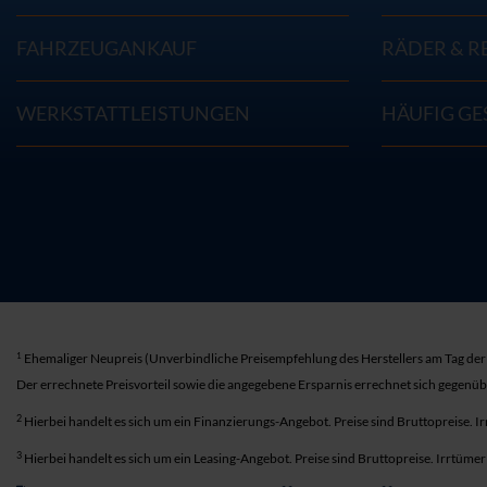
FAHRZEUGANKAUF
RÄDER & R
WERKSTATTLEISTUNGEN
HÄUFIG GE
1
Ehemaliger Neupreis (Unverbindliche Preisempfehlung des Herstellers am Tag der 
Der errechnete Preisvorteil sowie die angegebene Ersparnis errechnet sich gegenü
2
Hierbei handelt es sich um ein Finanzierungs-Angebot. Preise sind Bruttopreise. I
3
Hierbei handelt es sich um ein Leasing-Angebot. Preise sind Bruttopreise. Irrtüme