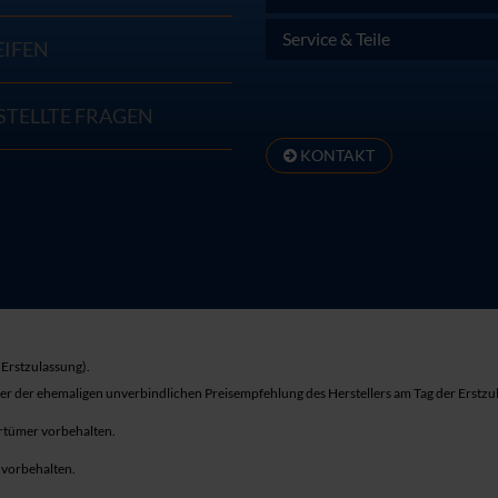
Service & Teile
EIFEN
STELLTE FRAGEN
KONTAKT
Erstzulassung).
ber der ehemaligen unverbindlichen Preisempfehlung des Herstellers am Tag der Erstzu
rrtümer vorbehalten.
r vorbehalten.