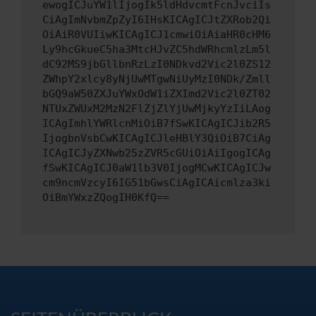
ewogICJuYW1lIjogIk5ldHdvcmtFcnJvciIs
CiAgImNvbmZpZyI6IHsKICAgICJtZXRob2Qi
OiAiR0VUIiwKICAgICJ1cmwiOiAiaHR0cHM6
Ly9hcGkueC5ha3MtcHJvZC5hdWRhcmlzLm5l
dC92MS9jbGllbnRzLzI0NDkvd2Vic2l0ZS12
ZWhpY2xlcy8yNjUwMTgwNiUyMzI0NDk/Zmll
bGQ9aW50ZXJuYWxOdW1iZXImd2Vic2l0ZT02
NTUxZWUxM2MzN2FlZjZlYjUwMjkyYzIiLAog
ICAgImhlYWRlcnMiOiB7fSwKICAgICJib2R5
IjogbnVsbCwKICAgICJleHBlY3QiOiB7CiAg
ICAgICJyZXNwb25zZVR5cGUiOiAiIgogICAg
fSwKICAgICJ0aW1lb3V0IjogMCwKICAgICJw
cm9ncmVzcyI6IG51bGwsCiAgICAicmlza3ki
OiBmYWxzZQogIH0KfQ==