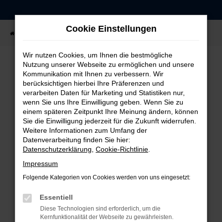
Zum
Hauptinhalt
Cookie Einstellungen
springen
Startseite
Fahrzeugangebote
Fahrzeug-Showroom
Wir nutzen Cookies, um Ihnen die bestmögliche
Nutzung unserer Webseite zu ermöglichen und unsere
Kommunikation mit Ihnen zu verbessern. Wir
FEHLER: NETWORK ERROR
berücksichtigen hierbei Ihre Präferenzen und
verarbeiten Daten für Marketing und Statistiken nur,
Beim Laden ist ein Fehler aufgetreten.
wenn Sie uns Ihre Einwilligung geben. Wenn Sie zu
einem späteren Zeitpunkt Ihre Meinung ändern, können
Hier sind ein paar Tipps, die dir helfen können:
Sie die Einwilligung jederzeit für die Zukunft widerrufen.
Weitere Informationen zum Umfang der
Überprüfe deine Firewall und deine
Datenverarbeitung finden Sie hier:
Internetverbindung.
Datenschutzerklärung
,
Cookie-Richtlinie
.
Laden andere Webseiten, zum Beispiel deine
Impressum
Suchmaschine?
Folgende Kategorien von Cookies werden von uns eingesetzt:
Prüfe deine Browsererweiterungen.
Manche Erweiterungen, wie Werbeblocker,
Essentiell
können das Laden bestimmter Seiten
Diese Technologien sind erforderlich, um die
verhindern. Funktioniert die Seite in einem
Kernfunktionalität der Webseite zu gewährleisten.