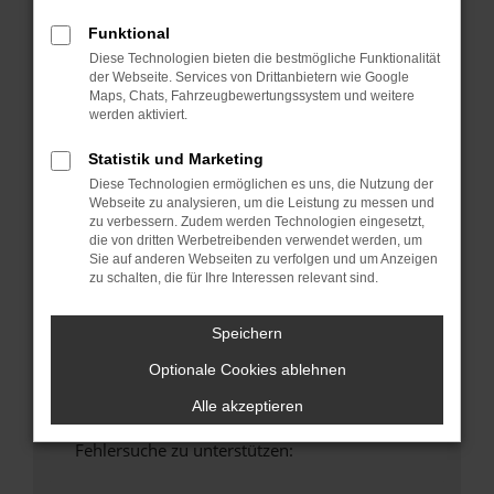
anderen Browser oder in einem privaten
Funktional
Fenster?
Diese Technologien bieten die bestmögliche Funktionalität
Starte dein Gerät neu.
der Webseite. Services von Drittanbietern wie Google
Das kann manchmal helfen, vorübergehende
Maps, Chats, Fahrzeugbewertungssystem und weitere
Probleme zu beheben.
werden aktiviert.
Stelle sicher, dass dein Browser und dein
Statistik und Marketing
Betriebssystem auf dem neuesten Stand
Diese Technologien ermöglichen es uns, die Nutzung der
sind.
Webseite zu analysieren, um die Leistung zu messen und
Veraltete Software birgt nicht nur ein
zu verbessern. Zudem werden Technologien eingesetzt,
die von dritten Werbetreibenden verwendet werden, um
Sicherheitsrisiko, sondern kann auch dazu
Sie auf anderen Webseiten zu verfolgen und um Anzeigen
führen, dass bestimmte Funktionen nicht mehr
zu schalten, die für Ihre Interessen relevant sind.
unterstützt werden.
Wende dich an den Webseitenbetreiber.
Speichern
Wenn du alle oben genannten Schritte versucht
Optionale Cookies ablehnen
hast, kontaktiere uns bitte. Wir werden
versuchen, das Problem zu beheben. Du kannst
Alle akzeptieren
uns diesen Text schicken, um uns bei der
Fehlersuche zu unterstützen: