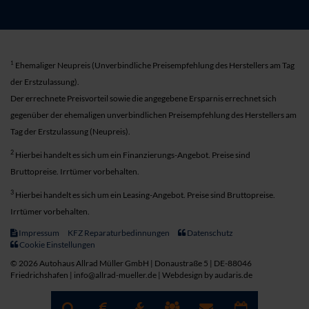
1
Ehemaliger Neupreis (Unverbindliche Preisempfehlung des Herstellers am Tag
der Erstzulassung).
Der errechnete Preisvorteil sowie die angegebene Ersparnis errechnet sich
gegenüber der ehemaligen unverbindlichen Preisempfehlung des Herstellers am
Tag der Erstzulassung (Neupreis).
2
Hierbei handelt es sich um ein Finanzierungs-Angebot. Preise sind
Bruttopreise. Irrtümer vorbehalten.
3
Hierbei handelt es sich um ein Leasing-Angebot. Preise sind Bruttopreise.
Irrtümer vorbehalten.
Impressum
KFZ Reparaturbedinnungen
Datenschutz
Cookie Einstellungen
© 2026 Autohaus Allrad Müller GmbH | Donaustraße 5 | DE-88046
Friedrichshafen | info@allrad-mueller.de |
Webdesign by audaris.de