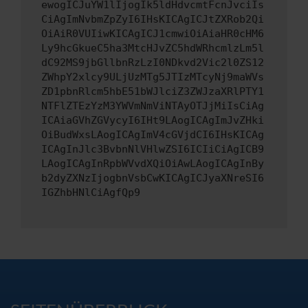
ewogICJuYW1lIjogIk5ldHdvcmtFcnJvciIs
CiAgImNvbmZpZyI6IHsKICAgICJtZXRob2Qi
OiAiR0VUIiwKICAgICJ1cmwiOiAiaHR0cHM6
Ly9hcGkueC5ha3MtcHJvZC5hdWRhcmlzLm5l
dC92MS9jbGllbnRzLzI0NDkvd2Vic2l0ZS12
ZWhpY2xlcy9ULjUzMTg5JTIzMTcyNj9maWVs
ZD1pbnRlcm5hbE51bWJlciZ3ZWJzaXRlPTY1
NTFlZTEzYzM3YWVmNmViNTAyOTJjMiIsCiAg
ICAiaGVhZGVycyI6IHt9LAogICAgImJvZHki
OiBudWxsLAogICAgImV4cGVjdCI6IHsKICAg
ICAgInJlc3BvbnNlVHlwZSI6ICIiCiAgICB9
LAogICAgInRpbWVvdXQiOiAwLAogICAgInBy
b2dyZXNzIjogbnVsbCwKICAgICJyaXNreSI6
IGZhbHNlCiAgfQp9