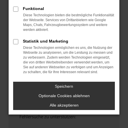
anderen Browser oder in einem privaten
Funktional
Fenster?
Diese Technologien bieten die bestmögliche Funktionalität
Starte dein Gerät neu.
der Webseite. Services von Drittanbietern wie Google
Das kann manchmal helfen, vorübergehende
Maps, Chats, Fahrzeugbewertungssystem und weitere
Probleme zu beheben.
werden aktiviert.
Stelle sicher, dass dein Browser und dein
Statistik und Marketing
Betriebssystem auf dem neuesten Stand
Diese Technologien ermöglichen es uns, die Nutzung der
sind.
Webseite zu analysieren, um die Leistung zu messen und
Veraltete Software birgt nicht nur ein
zu verbessern. Zudem werden Technologien eingesetzt,
die von dritten Werbetreibenden verwendet werden, um
Sicherheitsrisiko, sondern kann auch dazu
Sie auf anderen Webseiten zu verfolgen und um Anzeigen
führen, dass bestimmte Funktionen nicht mehr
zu schalten, die für Ihre Interessen relevant sind.
unterstützt werden.
Wende dich an den Webseitenbetreiber.
Speichern
Wenn du alle oben genannten Schritte versucht
Optionale Cookies ablehnen
hast, kontaktiere uns bitte. Wir werden
versuchen, das Problem zu beheben. Du kannst
Alle akzeptieren
uns diesen Text schicken, um uns bei der
Fehlersuche zu unterstützen: