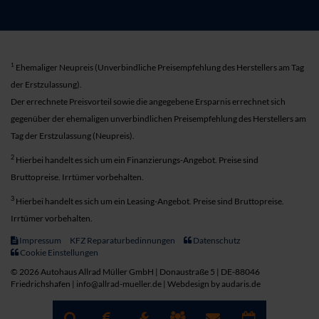
1
Ehemaliger Neupreis (Unverbindliche Preisempfehlung des Herstellers am Tag
der Erstzulassung).
Der errechnete Preisvorteil sowie die angegebene Ersparnis errechnet sich
gegenüber der ehemaligen unverbindlichen Preisempfehlung des Herstellers am
Tag der Erstzulassung (Neupreis).
2
Hierbei handelt es sich um ein Finanzierungs-Angebot. Preise sind
Bruttopreise. Irrtümer vorbehalten.
3
Hierbei handelt es sich um ein Leasing-Angebot. Preise sind Bruttopreise.
Irrtümer vorbehalten.
Impressum
KFZ Reparaturbedinnungen
Datenschutz
Cookie Einstellungen
© 2026 Autohaus Allrad Müller GmbH | Donaustraße 5 | DE-88046
Friedrichshafen | info@allrad-mueller.de |
Webdesign by audaris.de