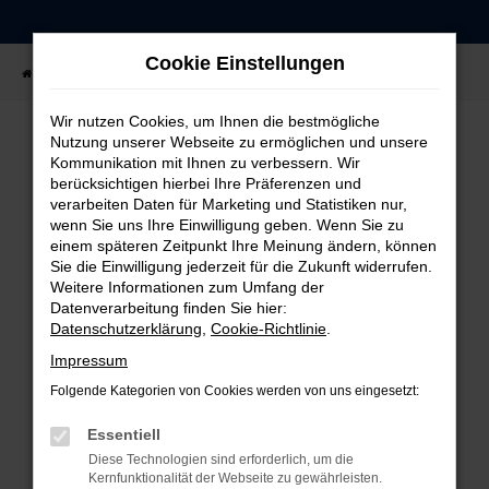
Zum
Hauptinhalt
Cookie Einstellungen
springen
Startseite
Fahrzeugangebote
Fahrzeug-Showroom
Wir nutzen Cookies, um Ihnen die bestmögliche
Nutzung unserer Webseite zu ermöglichen und unsere
Kommunikation mit Ihnen zu verbessern. Wir
FEHLER: NETWORK ERROR
berücksichtigen hierbei Ihre Präferenzen und
verarbeiten Daten für Marketing und Statistiken nur,
Beim Laden ist ein Fehler aufgetreten.
wenn Sie uns Ihre Einwilligung geben. Wenn Sie zu
einem späteren Zeitpunkt Ihre Meinung ändern, können
Hier sind ein paar Tipps, die dir helfen können:
Sie die Einwilligung jederzeit für die Zukunft widerrufen.
Weitere Informationen zum Umfang der
Überprüfe deine Firewall und deine
Datenverarbeitung finden Sie hier:
Internetverbindung.
Datenschutzerklärung
,
Cookie-Richtlinie
.
Laden andere Webseiten, zum Beispiel deine
Impressum
Suchmaschine?
Folgende Kategorien von Cookies werden von uns eingesetzt:
Prüfe deine Browsererweiterungen.
Manche Erweiterungen, wie Werbeblocker,
Essentiell
können das Laden bestimmter Seiten
Diese Technologien sind erforderlich, um die
verhindern. Funktioniert die Seite in einem
Kernfunktionalität der Webseite zu gewährleisten.